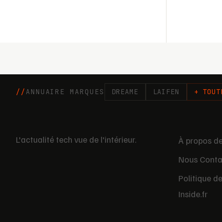
ANNUAIRE MARQUES
DREAME
LAIFEN
+ TOUT
L'actualité tech vue de l'intérieur.
À propos de
Nous Conta
Politique d
Inside.fr