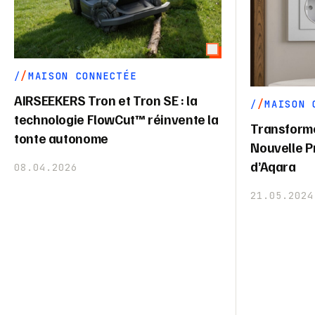
MAISON CONNECTÉE
AIRSEEKERS Tron et Tron SE : la
MAISON 
technologie FlowCut™ réinvente la
Transforme
tonte autonome
Nouvelle P
d’Aqara
08.04.2026
21.05.2024