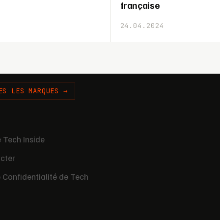
française
24.04.2024
ES LES MARQUES →
 Tech Inside
cter
e Confidentialité de Tech