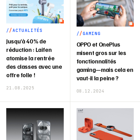
ACTUALITÉS
GAMING
Jusqu’à 40 % de
OPPO et OnePlus
réduction : Laifen
misent gros sur les
atomise la rentrée
fonctionnalités
des classes avec une
gaming—mais cela en
offre folle !
vaut-il la peine ?
21.08.2025
08.12.2024