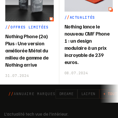
ACTUALITÉS
Nothing lance le
OFFRES LIMITÉES
nouveau CMF Phone
Nothing Phone (2a)
1 : un design
Plus : Une version
modulaire à un prix
améliorée Métal du
incroyable de 239
milieu de gamme de
euros.
Nothing arrive
08.07.2024
31.07.2024
ANNUAIRE MARQUES
DREAME
LAIFEN
+ TOUT
L'actualité tech vue de l'intérieur.