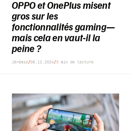
OPPO et OnePlus misent
Une vision plus large
gros sur les
Conclusion
fonctionnalités gaming—
mais cela en vaut-il la
peine ?
Jérémie
/
08.12.2024
/
5 min de lecture