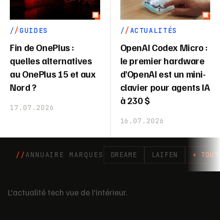
GUIDES
ACTUALITÉS
Fin de OnePlus :
OpenAI Codex Micro :
quelles alternatives
le premier hardware
au OnePlus 15 et aux
d’OpenAI est un mini-
Nord ?
clavier pour agents IA
à 230 $
17.07.2026
16.07.2026
ANNUAIRE MARQUES
DREAME
LAIFEN
+ TOUT
L'actualité tech vue de l'intérieur.