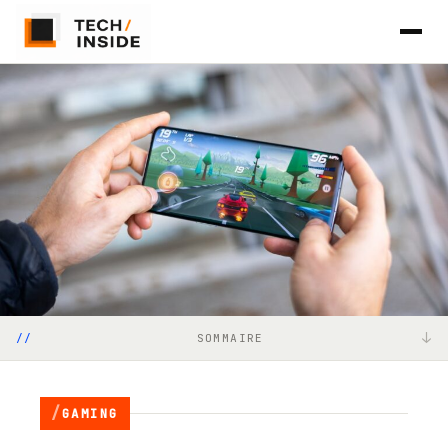
↓
SOMMAIRE
Les fonctionnalités gaming deviennent grand public
À la conquête du trône de RedMagic
GAMING
Une réaction mitigée